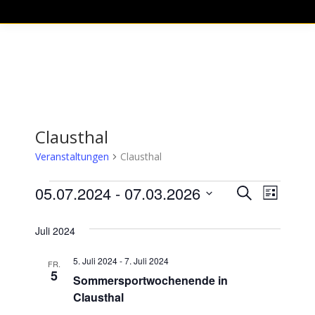
Clausthal
Veranstaltungen
Clausthal
Veranstaltungen
05.07.2024
 - 
07.03.2026
Verans
Vera
Suche
Liste
Datum
Ansi
Suche
Juli 2024
wählen.
Navi
und
5. Juli 2024
-
7. Juli 2024
FR.
5
Ansich
Sommersportwochenende in
Clausthal
Naviga