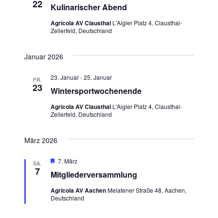
22
Kulinarischer Abend
Agricola AV Clausthal
L'Aigler Platz 4, Clausthal-
Zellerfeld, Deutschland
Januar 2026
23. Januar
-
25. Januar
FR.
23
Wintersportwochenende
Agricola AV Clausthal
L'Aigler Platz 4, Clausthal-
Zellerfeld, Deutschland
März 2026
Hervorgehoben
7. März
SA.
7
Mitgliederversammlung
Agricola AV Aachen
Melatener Straße 48, Aachen,
Deutschland