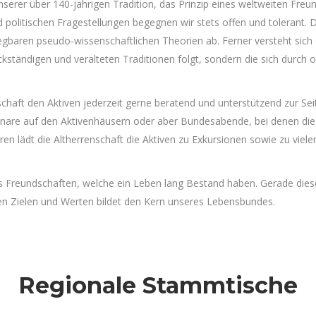
erer über 140-jährigen Tradition, das Prinzip eines weltweiten Freun
nd politischen Fragestellungen begegnen wir stets offen und tolerant.
gbaren pseudo-wissenschaftlichen Theorien ab. Ferner versteht sich di
ständigen und veralteten Traditionen folgt, sondern die sich durch 
chaft den Aktiven jederzeit gerne beratend und unterstützend zur Seit
inare auf den Aktivenhäusern oder aber Bundesabende, bei denen di
eren lädt die Altherrenschaft die Aktiven zu Exkursionen sowie zu viel
s Freundschaften, welche ein Leben lang Bestand haben. Gerade dies
 Zielen und Werten bildet den Kern unseres Lebensbundes.
Regionale Stammtische