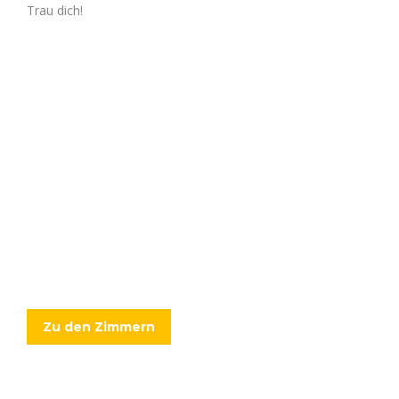
Trau dich!
Freie Zimmer
Wenn du bei uns einziehen möchtest kannst
du dich hier weiter über unsere Zimmer
informieren.
Zu den Zimmern