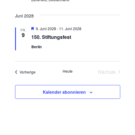
Juni 2028
Hervorgehoben
9. Juni 2028
-
11. Juni 2028
FR.
9
150. Stiftungsfest
Berlin
Heute
Nächste
Veranstaltungen
Vorherige
Veranstaltun
Kalender abonnieren