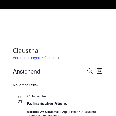
Clausthal
Veranstaltungen
Clausthal
Veranstaltungen
Anstehend
Verans
Vera
Suche
Liste
Datum
Ansi
Suche
November 2026
wählen.
Navi
und
21. November
SA.
21
Ansich
Kulinarischer Abend
Agricola AV Clausthal
L'Aigler Platz 4, Clausthal-
Naviga
Zellerfeld, Deutschland