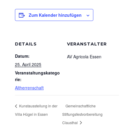
Zum Kalender hinzufügen
DETAILS
VERANSTALTER
Datum:
AV Agricola Essen
25. April 2025
Veranstaltungskatego
rie:
Altherrenschaft
Kunstausstellung in der
Gemeinschaftliche
Villa Hügel in Essen
Stiftungsfestvorbereitung
Clausthal